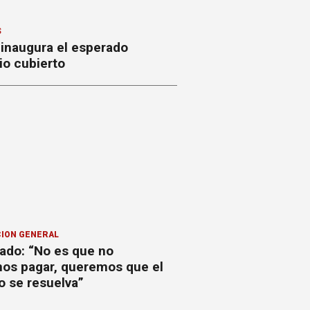
S
 inaugura el esperado
io cubierto
ION GENERAL
ado: “No es que no
os pagar, queremos que el
o se resuelva”