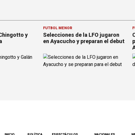
FÚTBOL MENOR
F
Chingotto y
Selecciones de la LFO jugaron
C
a
en Ayacucho y preparan el debut
p
INICIO
POLÍTICA
ESPECTÁCULOS
NACIONALES
N