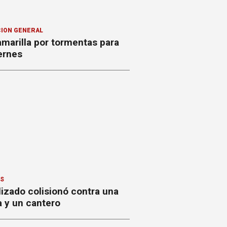
ION GENERAL
amarilla por tormentas para
ernes
ES
izado colisionó contra una
a y un cantero