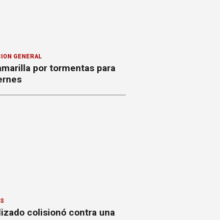
ION GENERAL
amarilla por tormentas para
ernes
ES
izado colisionó contra una