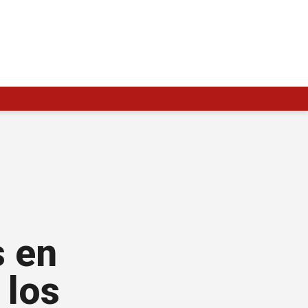
s en
 los