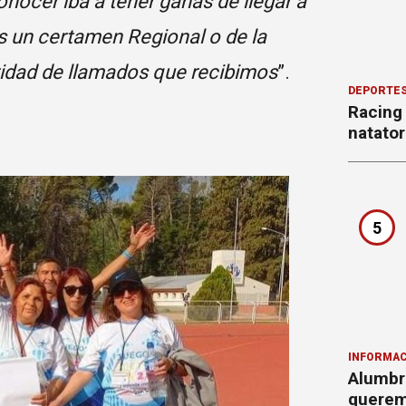
nocer iba a tener ganas de llegar a
s un certamen Regional o de la
ntidad de llamados que recibimos
”.
DEPORTE
Racing
natator
5
INFORMAC
Alumbr
querem