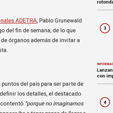
rotond
onales ADETRA
, Pablo Grunewald
3
go del fin de semana, de lo que
n de órganos además de invitar a
sta.
INFORMAC
Lanzan 
con imp
 puntos del país para ser parte de
efinir los detalles, el destacado
4
e contentó
“porque no imaginamos