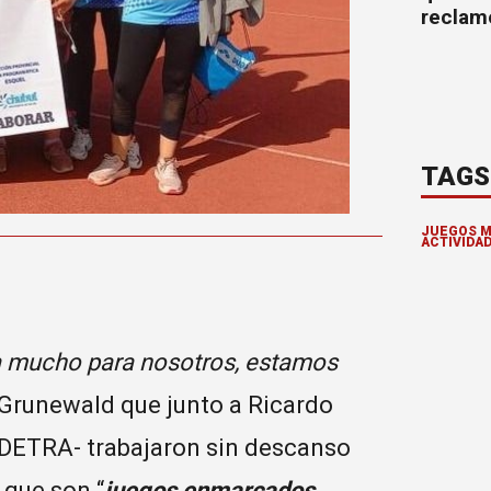
reclam
TAGS
JUEGOS M
ACTIVIDA
ca mucho para nosotros, estamos
o Grunewald que junto a Ricardo
ADETRA- trabajaron sin descanso
 que son “
juegos enmarcados