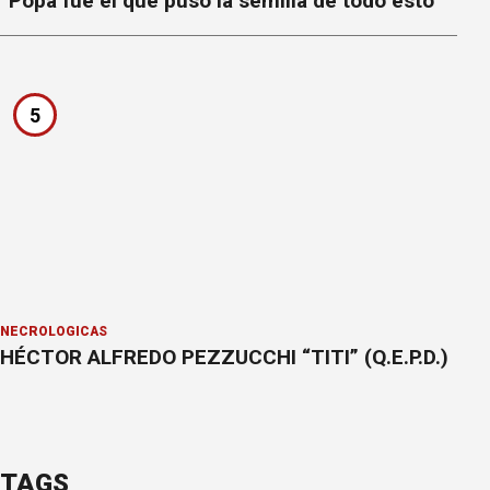
“Popa fue el que puso la semilla de todo esto"
5
NECROLÓGICAS
HÉCTOR ALFREDO PEZZUCCHI “TITI” (Q.E.P.D.)
TAGS