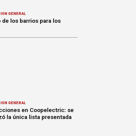
ION GENERAL
o de los barrios para los
ION GENERAL
cciones en Coopelectric: se
izó la única lista presentada