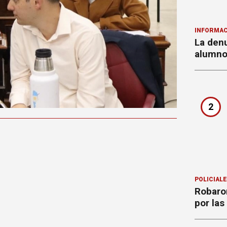
INFORMAC
La denu
alumnos
2
POLICIAL
Robaron
por la