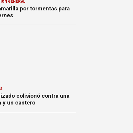
ION GENERAL
amarilla por tormentas para
ernes
 Arouxet
ES
izado colisionó contra una
a y un cantero