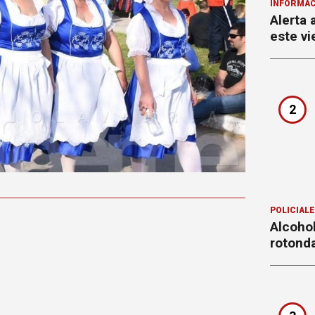
INFORMAC
Alerta 
este vi
2
Fotos: Andrés
POLICIAL
Alcohol
rotond