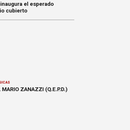
 inaugura el esperado
io cubierto
GICAS
 MARIO ZANAZZI (Q.E.P.D.)