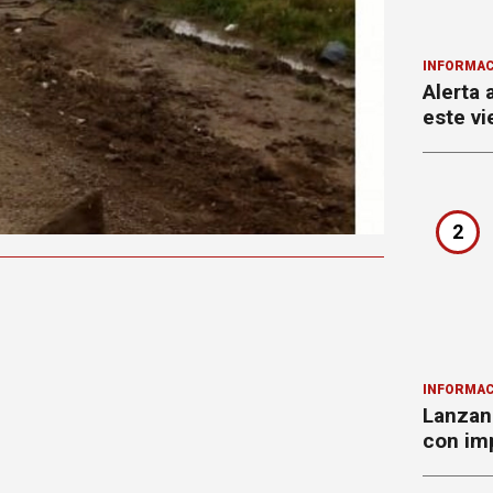
INFORMAC
Alerta 
este vi
2
INFORMAC
Lanzan 
con imp