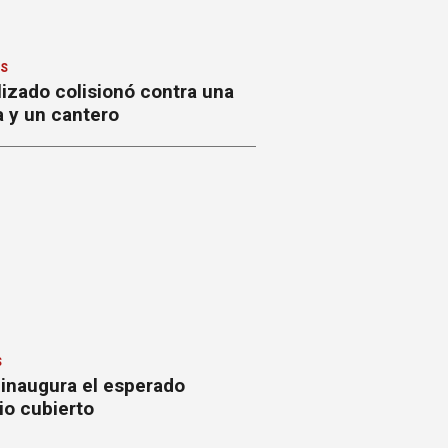
ES
izado colisionó contra una
a y un cantero
S
 inaugura el esperado
io cubierto