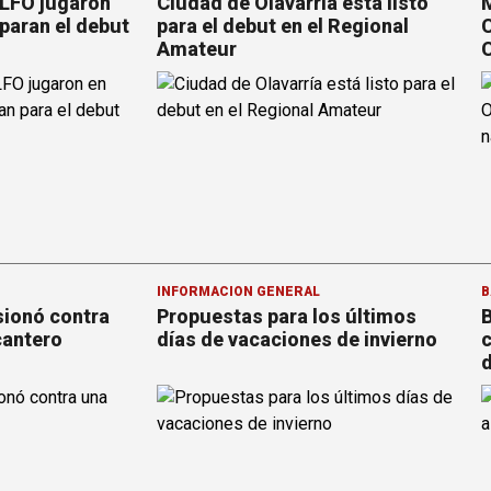
 LFO jugaron
Ciudad de Olavarría está listo
M
paran el debut
para el debut en el Regional
C
Amateur
C
INFORMACION GENERAL
B
sionó contra
Propuestas para los últimos
B
cantero
días de vacaciones de invierno
c
d