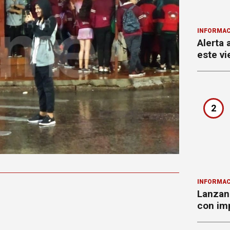
INFORMAC
Alerta 
este vi
2
INFORMAC
Lanzan 
con imp