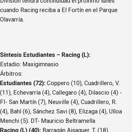
División tendrá continuidad el próximo lunes
cuando Racing reciba a El Fortín en el Parque
Olavarría.
Síntesis Estudiantes – Racing (L):
Estadio: Maxigimnasio
Árbitros:
Estudiantes (72):
Coppero (10), Cuadrillero, V.
(11), Echevarría (4), Callegaro (4), Dilascio (4) -
FI- San Martín (7), Neuville (4), Cuadrillero, R.
(4), Bahl (6), Sánchez Savi (8), Elizaga (4), Ulloa
Menchi (5). DT- Mauricio Beltramella
Racing (L) (40):
Barragán Aisaguer, T. (18),