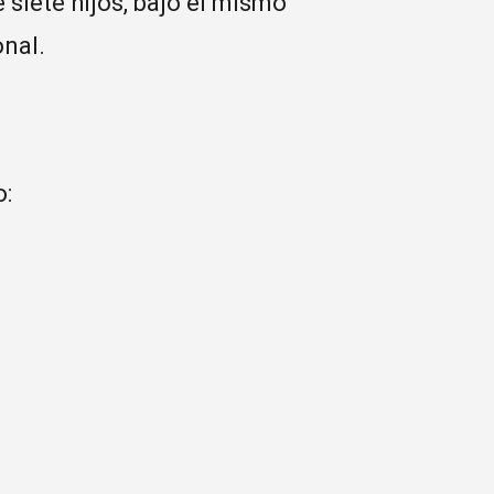
 siete hijos, bajo el mismo
nal.
o: