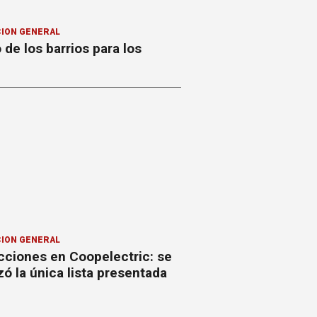
ION GENERAL
o de los barrios para los
ION GENERAL
cciones en Coopelectric: se
izó la única lista presentada