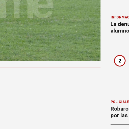
INFORMAC
La denu
alumnos
2
POLICIAL
Robaron
por la