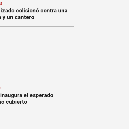
ES
izado colisionó contra una
a y un cantero
S
 inaugura el esperado
io cubierto