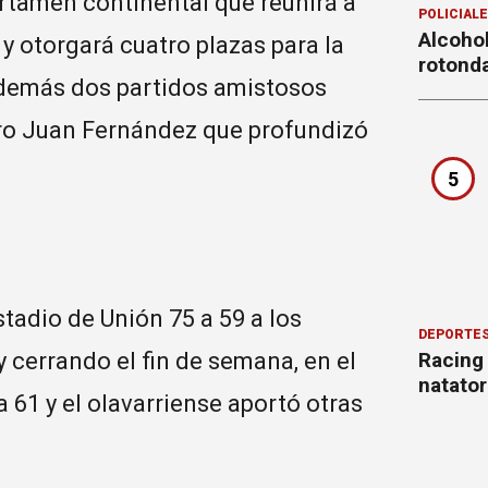
ertamen continental que reunirá a
POLICIAL
Alcohol
y otorgará cuatro plazas para la
rotond
además dos partidos amistosos
itro Juan Fernández que profundizó
5
stadio de Unión 75 a 59 a los
DEPORTE
Racing
 cerrando el fin de semana, en el
natator
a 61 y el olavarriense aportó otras