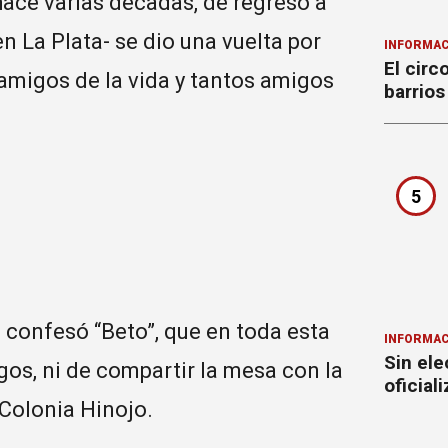
ace varias décadas, de regreso a
en La Plata- se dio una vuelta por
INFORMAC
El circ
 amigos de la vida y tantos amigos
barrios
5
 confesó “Beto”, que en toda esta
INFORMAC
Sin ele
s, ni de compartir la mesa con la
oficial
 Colonia Hinojo.