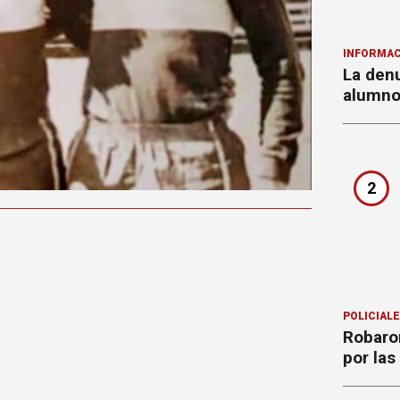
INFORMAC
La denu
alumnos
2
POLICIAL
Robaron
por la