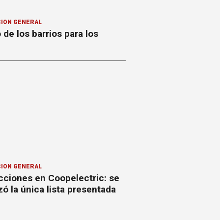
ION GENERAL
o de los barrios para los
ION GENERAL
cciones en Coopelectric: se
izó la única lista presentada