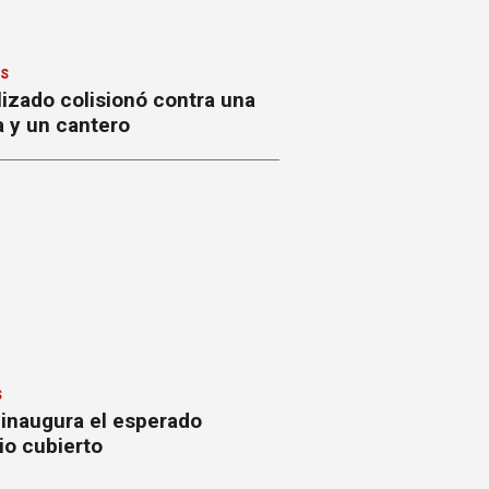
ES
izado colisionó contra una
a y un cantero
S
 inaugura el esperado
io cubierto