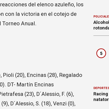
reacciones del elenco azuleño, los
 con la victoria en el cotejo de
POLICIAL
Alcohol
l Torneo Anual.
rotond
5
 Pioli (20), Encinas (28), Regalado
 (0). DT- Martín Encinas
DEPORTE
Racing
Pietrafesa (23), D´Alessio, F. (6),
natator
(9), D´Alessio, S. (18), Venzi (0),