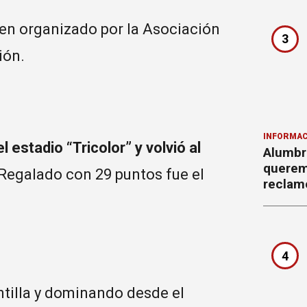
amen organizado por la Asociación
3
ión.
INFORMAC
 estadio “Tricolor” y volvió al
Alumbr
querem
egalado con 29 puntos fue el
reclam
4
ntilla y dominando desde el