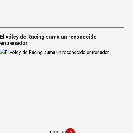
El vóley de Racing suma un reconocido
entrenador
1
2
3
...
5