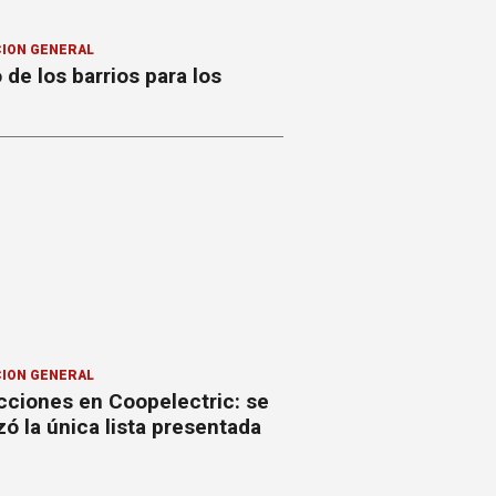
ION GENERAL
o de los barrios para los
ION GENERAL
cciones en Coopelectric: se
izó la única lista presentada