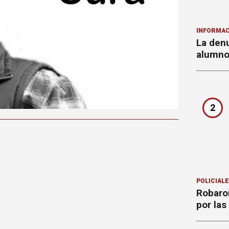
INFORMAC
La denu
alumnos
2
POLICIAL
Robaron
por la