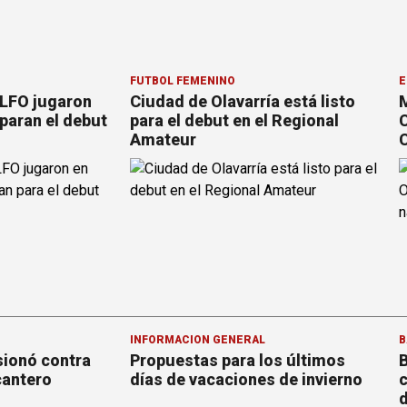
FÚTBOL FEMENINO
E
 LFO jugaron
Ciudad de Olavarría está listo
M
paran el debut
para el debut en el Regional
C
Amateur
C
INFORMACION GENERAL
B
sionó contra
Propuestas para los últimos
B
cantero
días de vacaciones de invierno
c
d